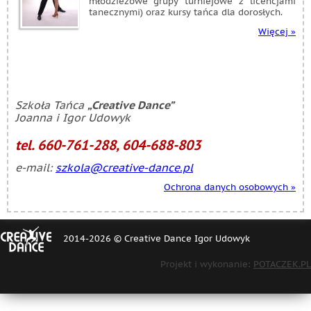
młodzieżowe grupy turniejowe z licencjami
tanecznymi) oraz kursy tańca dla dorosłych.
Więcej »
Szkoła Tańca
„Creative Dance”
Joanna i Igor Udowyk
tel. 660-761-288, 604-688-803
e-mail:
szkola@creative-dance.pl
Ochrona danych osobowych »
[FOOTER]
2014-2026 © Creative Dance Igor Udowyk
Projekt i wykonanie:
POTACZEK.PL