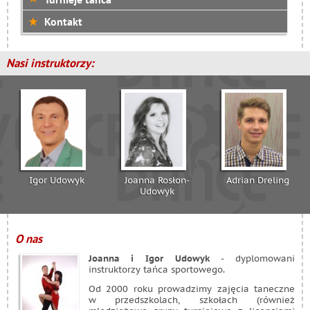
Kontakt
Nasi instruktorzy:
Igor Udowyk
Joanna Rosłon-
Adrian Dreling
Udowyk
O nas
Joanna i Igor Udowyk
- dyplomowani
instruktorzy tańca sportowego.
Od 2000 roku prowadzimy zajęcia taneczne
w przedszkolach, szkołach (również