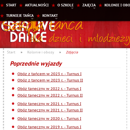
START
AKTUALNOŚCI
O SZKOLE
ZAJĘCIA
KOLONIE I OB
TURNIEJE TAŃCA
KONTAKT
Start
»
Kolonie i obozy
»
Zdjęcia
Poprzednie wyjazdy
Obóz z tańcem w 2023 r. - Turnus I
Obóz z tancem w 2023 r. - Turnus II
Obóz taneczny w 2022 r. - Turnus I
Obóz taneczny w 2022 r. - Turnus II
Obóz taneczny w 2021 r. - Turnus I
Obóz taneczny w 2021 r. - Turnus II
Obóz taneczny w 2020 r. - Turnus I
Obóz taneczny w 2019 r. - Turnus I